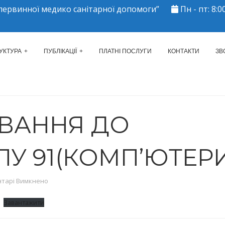
ервинної медико санітарної допомоги”
Пн - пт: 8:00
ЕРКАСЬКИЙ МІСЬКИЙ ЦЕНТР 
УКТУРА
ПУБЛІКАЦІЇ
ПЛАТНІ ПОСЛУГИ
КОНТАКТИ
ЗВ
ВАННЯ ДО
У 91(КОМП’ЮТЕРИ
до Обгрунтування до протоколу 91(комп’ютери)
тарі Вимкнено
Завантажити