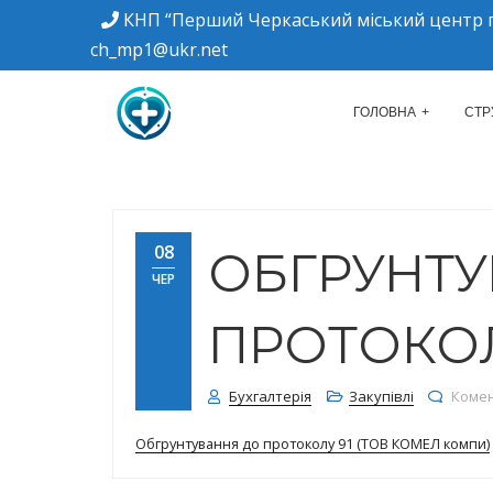
КНП “Перший Черкаський міський центр п
ch_mp1@ukr.net
м. Черкаси, вулиця Дахнівська, 34
КНП "ПЕРШИЙ Ч
ГОЛОВНА
СТР
08
ОБГРУНТУ
ЧЕР
ПРОТОКОЛ
Бухгалтерія
Закупівлі
Комен
Обгрунтування до протоколу 91 (ТОВ КОМЕЛ компи)