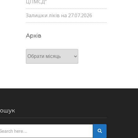
ЦПМСД”
Залишки ліків на 27.07.2026
Архів
Архів
ошук