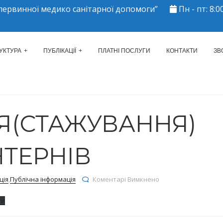
ервинної медико санітарної допомоги”
Пн - пт: 8:00
ЕРКАСЬКИЙ МІСЬКИЙ ЦЕНТР 
УКТУРА
ПУБЛІКАЦІЇ
ПЛАТНІ ПОСЛУГИ
КОНТАКТИ
ЗВ
Я(СТАЖУВАННЯ)
НТЕРНІВ
до Навчання(стажува
ція
,
Публічна інформація
Коментарі Вимкнено
ти