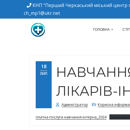
КНП “Перший Черкаський міський центр п
ch_mp1@ukr.net
м. Черкаси, вулиця Дахнівська, 34
КНП "ПЕРШИЙ Ч
ГОЛОВНА
СТР
18
НАВЧАНН
ЛИП
ЛІКАРІВ-І
Адміністратор
Корисна інформа
платна-послуга-навчання-інтерна_2024
Завантажи