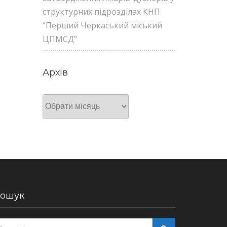
структурних підрозділах КНП
“Перший Черкаський міський
ЦПМСД”
Архів
Архів
ошук