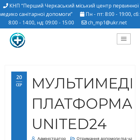
КНП “Перший Черкаський міський центр первинної
медико санітарної допомоги”
Пн - пт: 8:00 - 19:00, сб:
8:00 - 14:00, нд: 09:00 - 15:00
ch_mp1@ukr.net
КНП "Перший
Черкаський міський
20
МУЛЬТИМЕДІ
СЕР
центр ПМСД"
ПЛАТФОРМА
UNITED24
Адміністратор
Отримання допомоги під час ві