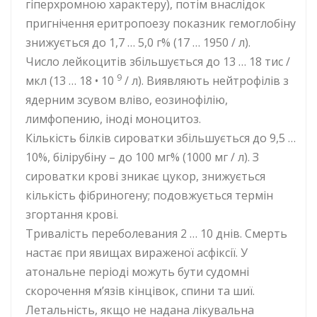
гіперхромною характеру), потім внаслідок
пригнічення еритропоезу показник гемоглобіну
знижується до 1,7 … 5,0 г% (17 … 1950 / л).
Число лейкоцитів збільшується до 13 … 18 тис /
9
мкл (13 … 18 • 10
/ л). Виявляють нейтрофілів з
ядерним зсувом вліво, еозинофілію,
лимфопению, іноді моноцитоз.
Кількість білків сироватки збільшується до 9,5 …
10%, білірубіну – до 100 мг% (1000 мг / л). З
сироватки крові зникає цукор, знижується
кількість фібриногену; подовжується термін
згортання крові.
Тривалість переболевания 2 … 10 днів. Смерть
настає при явищах вираженої асфіксії. У
атональне періоді можуть бути судомні
скорочення м’язів кінцівок, спини та шиї.
Летальність, якщо не надана лікувальна