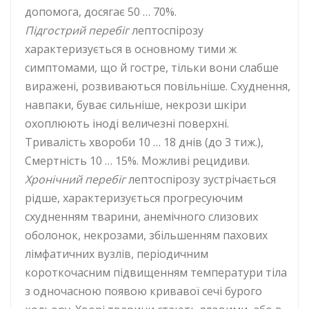
допомога, досягає 50 … 70%.
Підгострий перебіг
лептоспірозу
характеризується в основному тими ж
симптомами, що й гостре, тільки вони слабше
виражені, розвиваються повільніше. Схуднення,
навпаки, буває сильніше, некрози шкіри
охоплюють іноді величезні поверхні.
Тривалість хвороби 10 … 18 днів (до 3 тиж.),
Смертність 10 … 15%. Можливі рецидиви.
Хронічний перебіг
лептоспірозу зустрічається
рідше, характеризується прогресуючим
схудненням тварини, анемічного слизових
оболонок, некрозами, збільшенням пахових
лімфатичних вузлів, періодичним
короткочасним підвищенням температури тіла
з одночасною появою кривавої сечі бурого