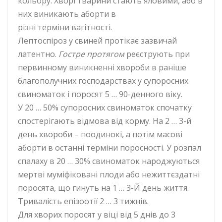
кольору. Хворі тварини стають яловими, або в
них виникають аборти в
різні терміни вагітності.
Лептоспіроз у свиней протікає зазвичай
латентно.
Гостре протягом
реєструють при
первинному виникненні хвороби в раніше
благополучних господарствах у супоросних
свиноматок і поросят 5 … 90-денного віку.
У 20 … 50% супоросних свиноматок спочатку
спостерігають відмова від корму. На 2 … 3-й
день хвороби – поодинокі, а потім масові
аборти в останні терміни поросності. У розпал
спалаху в 20 … 30% свиноматок народжуються
мертві муміфіковані плоди або нежиттєздатні
поросята, що гинуть на 1 … 3-Й день життя.
Тривалість епізоотії 2 … 3 тижнів.
Для хворих поросят у віці від 5 днів до 3