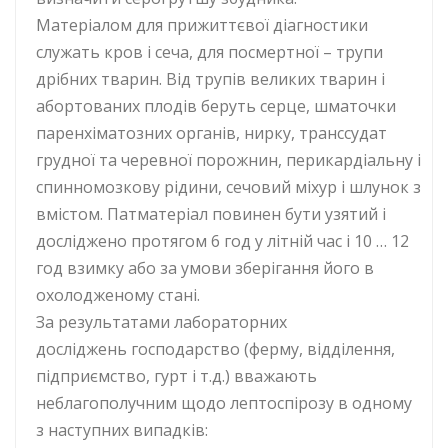
Матеріалом для прижиттєвої діагностики
служать кров і сеча, для посмертної – трупи
дрібних тварин. Від трупів великих тварин і
абортованих плодів беруть серце, шматочки
паренхіматозних органів, нирку, транссудат
грудної та черевної порожнин, перикардіальну і
спинномозкову рідини, сечовий міхур і шлунок з
вмістом. Патматеріал повинен бути узятий і
досліджено протягом 6 год у літній час і 10 … 12
год взимку або за умови зберігання його в
охолодженому стані.
За результатами лабораторних
досліджень господарство (ферму, відділення,
підприємство, гурт і т.д.) вважають
неблагополучним щодо лептоспірозу в одному
з наступних випадків: