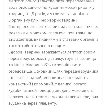
Лептоспіроносітельство після переболевания
або прихованого інфікування може тривати у
тварин до 1,5 років, а у гризунів – довічно.
З організму клінічно хворих тварин і
бактеріоносіїв лептоспіри виділяються з сечею,
фекаліями, молоком, спермою, повітрям, що
видихається, витіканнями із статевих органів, а
також з абортованою плодом.
Здорові тварини заражаються лептоспірозом
через воду, корми, підстилку, грунт, пасовища
та інші інфіковані об’єкти зовнішнього
середовища. Основний шлях передачі збудника
інфекції – водний, менше значення мають
контактний і кормовий. У великої рогатої
худоби, свиней і овець доведена можливість
зараження статевим шляхом, а також передача
збудника через плаценту.