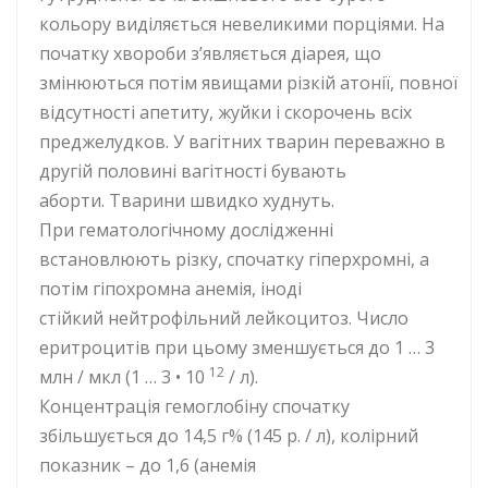
кольору виділяється невеликими порціями. На
початку хвороби з’являється діарея, що
змінюються потім явищами різкій атонії, повної
відсутності апетиту, жуйки і скорочень всіх
преджелудков. У вагітних тварин переважно в
другій половині вагітності бувають
аборти. Тварини швидко худнуть.
При гематологічному дослідженні
встановлюють різку, спочатку гіперхромні, а
потім гіпохромна анемія, іноді
стійкий нейтрофільний лейкоцитоз. Число
еритроцитів при цьому зменшується до 1 … 3
12
млн / мкл (1 … 3 • 10
/ л).
Концентрація гемоглобіну спочатку
збільшується до 14,5 г% (145 р. / л), колірний
показник – до 1,6 (анемія