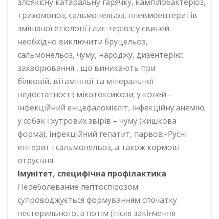
злоякісну катаральну гарячку, кампілобактеріоз,
трихомоноз, сальмонельоз, пневмоентеритів
змішаної етіології і лис-теріоз; у свиней
необхідно виключити бруцельоз,
сальмонельоз, чуму, народжу, дизентерію;
захворювання , що виникають при
білковій, вітамінної та мінеральної
недостатності; мікотоксикози; у коней –
інфекційний енцефаломієліт, інфекційну анемію;
у собак і хутрових звірів – чуму (кишкова
форма), інфекційний гепатит, парвові-Русні
ентерит і сальмонельоз, а також кормові
отруєння.
Імунітет, специфічна профілактика
Переболевание лептоспірозом
супроводжується формуванням спочатку
нестерильного, а потім (після закінчення