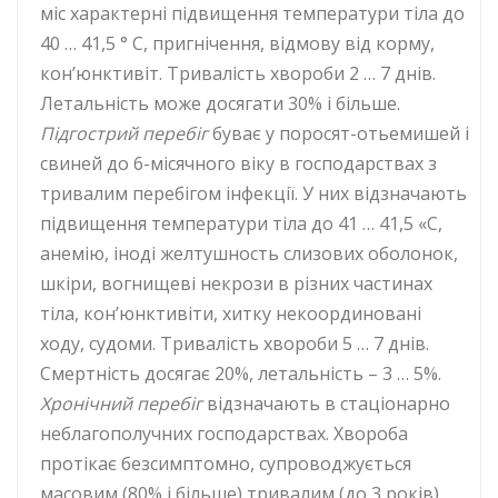
міс характерні підвищення температури тіла до
40 … 41,5 ° С, пригнічення, відмову від корму,
кон’юнктивіт. Тривалість хвороби 2 … 7 днів.
Летальність може досягати 30% і більше.
Підгострий перебіг
буває у поросят-отьемишей і
свиней до 6-місячного віку в господарствах з
тривалим перебігом інфекції. У них відзначають
підвищення температури тіла до 41 … 41,5 «С,
анемію, іноді желтушность слизових оболонок,
шкіри, вогнищеві некрози в різних частинах
тіла, кон’юнктивіти, хитку некоординовані
ходу, судоми. Тривалість хвороби 5 … 7 днів.
Смертність досягає 20%, летальність – 3 … 5%.
Хронічний перебіг
відзначають в стаціонарно
неблагополучних господарствах. Хвороба
протікає безсимптомно, супроводжується
масовим (80% і більше) тривалим (до 3 років)