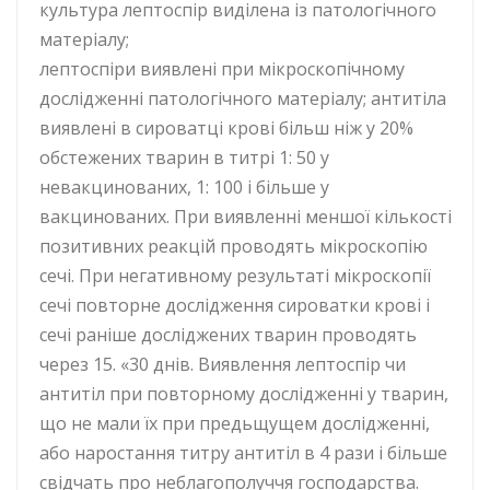
культура лептоспір виділена із патологічного
матеріалу;
лептоспіри виявлені при мікроскопічному
дослідженні патологічного матеріалу; антитіла
виявлені в сироватці крові більш ніж у 20%
обстежених тварин в титрі 1: 50 у
невакцинованих, 1: 100 і більше у
вакцинованих. При виявленні меншої кількості
позитивних реакцій проводять мікроскопію
сечі. При негативному результаті мікроскопії
сечі повторне дослідження сироватки крові і
сечі раніше досліджених тварин проводять
через 15. «30 днів. Виявлення лептоспір чи
антитіл при повторному дослідженні у тварин,
що не мали їх при предьщущем дослідженні,
або наростання титру антитіл в 4 рази і більше
свідчать про неблагополуччя господарства.