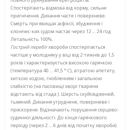
повного руйнування еритроцитів.
Спостерігають відмова від корму, сильне
пригнічення. Дихання часте і поверхневе.
Смерть при явищах асфіксії, збудження і
клонічес-ких судом настає через 12 … 24 год
Летальність 100%.
Гострий перебіг
хвороби спостерігається
частіше у молодняку ​​у віці від 2 тижнів до 1,5
років і характеризується високою гарячкою
(температура 40 … 41,5 ° С), втратою апетиту,
хиткою ходою, гнобленням і загальною
слабкістю (на пасовищі хворі тварини
відстають від стада ). Шерсть скуйовджений,
тьмяний. Дихання утруднене, поверхневе і
прискорене. Відзначають порушення серцево-
судинної діяльності. До кінця гарячкового
періоду (через 2 … 6 днів від початку хвороби)