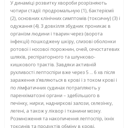
У динаміці розвитку хвороби розрізняють
чотири стадії: продромальную (1), бактеріємії
(2), основних клінічних симптомів (токсичну) (3) і
одужання (4). З довкілля збудник проникає в
організм людини і тварин через (ворота
інфекції) пошкоджену шкіру, слизові оболонки
ротової і носової порожнин, очей, сечостатевих
шляхів, респіраторного та шлунково-
кишкового трактів. Завдяки активній
рухливості лептоспіри вже через 5 … 6 хв після
зараження з’являються в крові і з током крові і
по лімфатичних судинах потрапляють у
паренхіматозні органи – здебільшого в
печінку, нирки, надниркові залози, селезінку,
легені, а також у ліквор і тканини мозку.
Розмноження та накопичення лептоспір, їхніх
токсинів та продуктів обміну в крові,