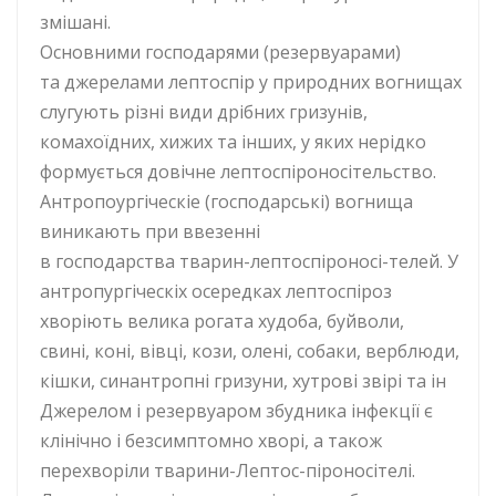
змішані.
Основними господарями (резервуарами)
та джерелами лептоспір у природних вогнищах
слугують різні види дрібних гризунів,
комахоїдних, хижих та інших, у яких нерідко
формується довічне лептоспіроносітельство.
Антропоургіческіе (господарські) вогнища
виникають при ввезенні
в господарства тварин-лептоспіроносі-телей. У
антропургіческіх осередках лептоспіроз
хворіють велика рогата худоба, буйволи,
свині, коні, вівці, кози, олені, собаки, верблюди,
кішки, синантропні гризуни, хутрові звірі та ін
Джерелом і резервуаром збудника інфекції є
клінічно і безсимптомно хворі, а також
перехворіли тварини-Лептос-піроносітелі.