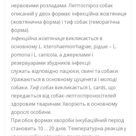
нервовими розладами. Лептоспіроз собак
описаний у двох формах: інфекційна жовтяниця
(жовтянична форма) і тиф собак (геморагічна
форма).
Інфекційна жовтяниця
викликається в
основному L. icterohaemoirhagiae, рідше – L.
pomona і L. canicola, а джерелами і
резервуарами збудників інфекції
служать відповідно пацюки, свині та собаки.
Уражаються в основному цуценята і молоді
собаки.
Тиф собак
викликається L. cards, що
передається від собак-лептоспіроносітелей
здоровим тваринам. Хворіють в основному
дорослі особини.
При обох формах хвороби інкубаційний період
становить 10 … 20 днів. Температурна реакція у