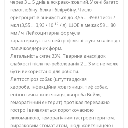
через 3 … 5 днів в яскраво-жовтий. У сечі багато
гемоглобіну, білка і білірубіну. Число
еритроцитів знижується до 3,55 … 3930 тисяч /
12
мкл (3,55 … 3,93 • 10
/ л). ШОЕ в межах 59 … 80
мм / ч. Лейкоцитарна формула
характеризується нейтрофілія зі зсувом вліво до
паличкоядерних форм.
Летальність сягає 33%. Тварина внаслідок
слабкості після пе-реболеванія 2 … 3 міс не може
бути використано для роботи.
Лептоспіроз собак (штуттардская
хвороба, інфекційна жовтяниця, тиф собак,
епізоотична жовтяниця, хвороба Вейля,
геморагічний ентерит) протікає переважно
гостро і виявляється короткочасною
лихоманкою, геморагічним гастроентеритом,
виразковим стоматитом, іноді жовтяницею і