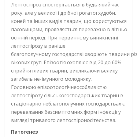
Лептоспіроз спостерігається в будь-який час
року, але у великої і дрібної рогатої худоби,
коней та інших видів тварин, що користуються
пасовищами, проявляється переважно в літньо-
осінній період. При первинному виникненні
лептоспірозу в раніше
благополучному господарстві хворіють тварини рі
вікових груп. Епізоотія охоплює від 20 до 60%
сприйнятливих тварин, викликаючи велику
загибель не-імунного молодняку.
Головною епізоотологічнеособливістю
лептоспірозу сільськогосподарських тварин в
стаціонарно неблагополучних господарствах є
переважання безсимптомних форм інфекції у
вигляді тривалого лептоспіроносітельства.
Патогенез