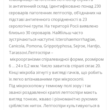
їх антигенний склад. Ідентифіковано понад 230
сероварів патогенних лептоспір, об’єднаних на
підставі антигенного спорідненості в 23
серологічні групи. На території Росії виявлено
близько 30 сероварів. Найбільш часто
зустрічаються наступні: Icterohaemorrhagiae,
Canicola, Pomona, Grippotyphosa, Sejroe, Hardjo,
Tarassovi.Лептоспіри –
мікроорганізми спіралевидної форми, розміром
6 … 24 х 0,2 мкм. Число завитків спіралі сягає 20.
Кінці мікроба зігнуті у вигляді гачків, що робить
їх легко впізнаваними при мікроскопії.
Під мікроскопом у темному полі зору і так
званої роздавленої краплі лептоспіри мають
вигляд тонких, жваво і різноманітно рухомих
сріблястих ниток. Лептоспіри культивуються в