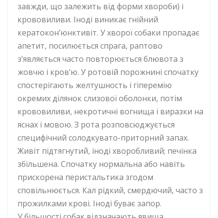
завжди, що залежить від форми хвороби) і
крововиливи. Іноді виникає гнійний
кератокон’юнктивіт. У хворої собаки пропадає
апетит, посилюється спрага, раптово
з’являється часто повторюється блювота з
жовчю і кров’ю. У ротовій порожнині спочатку
спостерігають желтушность і гіперемію
окремих ділянок слизової оболонки, потім
крововиливи, некротичні вогнища і виразки на
яснах і мовою. З рота розповсюджується
специфічний солодкувато-приторний запах.
Живіт підтягнутий, іноді хворобливий; печінка
збільшена. Спочатку нормальна або навіть
прискорена перистальтика згодом
сповільнюється. Кал рідкий, смердючий, часто з
прожилками крові. Іноді буває запор.
У більшості собак відзначають явища,