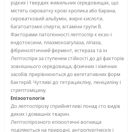
рідких і твердих живильних середовищах, що
містять сироватку крові кролика або барана,
сироватковий альбумін, жирні кислоти,
багатоатомні спирти, вітаміни групи В.
Факторами патогенності лептоспір є екзо-і
ендотоксини, плазмокоагулаза, ліпаза,
фібринолітичний фермент, естераза та ін
Лептоспіри за ступенем стійкості до дії факторів
зовнішнього середовища, фізичних і хімічних
засобів прирівнюються до вегетативних форм
бактерій. Чутливі до тетрацикліну, пеніциліну і
стрептоміцину.
Епізоотологія
До лептоспірозу сприйнятливі понад сто видів
диких і домашніх тварин.
Лептоспірозного епізоотичні вогнища
поділяються на природні, антропургіческіх і