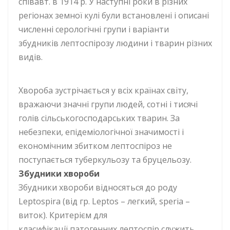
співавт. в 1914 р. У наступні роки в різних
регіонах земної кулі були встановлені і описані
численні серологічні групи і варіанти
збудників лептоспірозу людини і тварин різних
видів.
Хвороба зустрічається у всіх країнах світу,
вражаючи значні групи людей, сотні і тисячі
голів сільськогосподарських тварин. За
небезпеки, епідеміологічної значимості і
економічним збитком лептоспіроз не
поступається туберкульозу та бруцельозу.
Збудники хвороби
Збудники хвороби відносяться до роду
Leptospira (від гр. Leptos – легкий, speria –
виток). Критерієм для
класифікації патогенних лептоспір служить