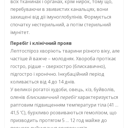
всіх тканинах і органах, крім нирок, тому що,
перебуваючи в звивистих канальцях, вони
захищені від дії імуноглобулінів. Формується
спочатку нестерильний, а потім стерильний
імунітет.
Перебіг і клінічний прояв
Лептоспіроз хворіють тварини різного віку, але
частіше й важче – молодняк. Хвороба протікає
гостро, рідше – сверхостро (блискавично),
підгостро і хронічно. Інкубаційний період
коливається від 4 до 14 днів.
У великої рогатої худоби, овець, кіз, буйволів,
оленів
блискавичний перебіг
характеризується
раптовим підвищенням температури тіла (41 …
41,5 ‘С), бурхливо розвиваються гемолізом, що
призводить протягом 5 … 12 год майже до