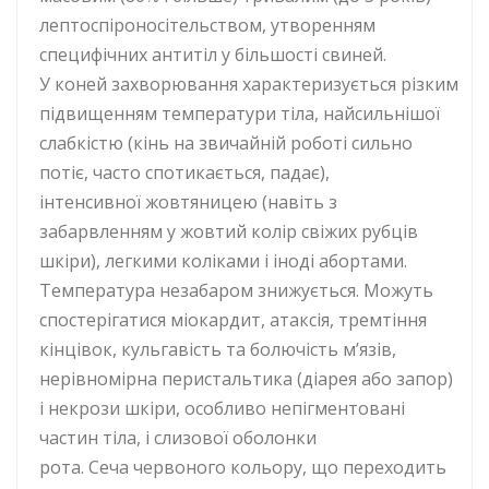
лептоспіроносітельством, утворенням
специфічних антитіл у більшості свиней.
У коней захворювання характеризується різким
підвищенням температури тіла, найсильнішої
слабкістю (кінь на звичайній роботі сильно
потіє, часто спотикається, падає),
інтенсивної жовтяницею (навіть з
забарвленням у жовтий колір свіжих рубців
шкіри), легкими коліками і іноді абортами.
Температура незабаром знижується. Можуть
спостерігатися міокардит, атаксія, тремтіння
кінцівок, кульгавість та болючість м’язів,
нерівномірна перистальтика (діарея або запор)
і некрози шкіри, особливо непігментовані
частин тіла, і слизової оболонки
рота. Сеча червоного кольору, що переходить