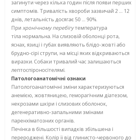
загинути через кілька годин після появи перших
симптомів. Тривалість хвороби зазвичай 2 … 12
днів, летальність досягає 50 … 90%.
При
хронічному перебігу
температура
тіла нормальна. На слизовій оболонці рота,
яснах, язиці і губах виявляють блідо-жовті або
брудно-сірі струпи, на місці яких відкриваються
виразки. Собаки тривалий час залишаються
лептоспіроносітелямі.
Патологоанатомічні ознаки
Патологоанатомічні зміни характеризуються
анемією, жовтяницею, геморагічним діатезом,
некрозами шкіри і слизових оболонок,
дегенеративно-запальними змінами
паренхіматозних органів.
Печінка в більшості випадків збільшена і
перероджені. Колір її від глинисто-червоного до