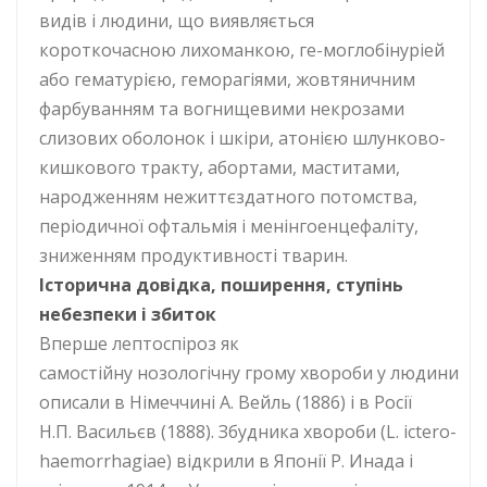
видів і людини, що виявляється
короткочасною лихоманкою, ге-моглобінуріей
або гематурією, геморагіями, жовтяничним
фарбуванням та вогнищевими некрозами
слизових оболонок і шкіри, атонією шлунково-
кишкового тракту, абортами, маститами,
народженням нежиттєздатного потомства,
періодичної офтальмія і менінгоенцефаліту,
зниженням продуктивності тварин.
Історична довідка, поширення, ступінь
небезпеки і збиток
Вперше лептоспіроз як
самостійну нозологічну грому хвороби у людини
описали в Німеччині А. Вейль (1886) і в Росії
Н.П. Васильєв (1888). Збудника хвороби (L. ictero-
haemorrhagiae) відкрили в Японії Р. Инада і