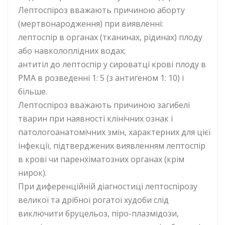
Лептоспіроз вважають причиною аборту
(мертвонародження) при виявленні:
лептоспір в органах (тканинах, рідинах) плоду
або навколоплідних водах;
антитіл до лептоспір у сироватці крові плоду в
РМА в розведенні 1: 5 (з антигеном 1: 10) і
більше.
Лептоспіроз вважають причиною загибелі
тварин при наявності клінічних ознак і
патологоанатомічних змін, характерних для цієї
інфекції, підтверджених виявленням лептоспір
в крові чи паренхіматозних органах (крім
нирок).
При диференційній діагностиці лептоспірозу
великої та дрібної рогатої худоби слід
виключити бруцельоз, піро-плазмідози,