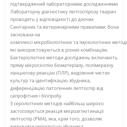
підтверджений лабораторними дослідженнями.
Лабораторну діагностику лептоспірозу тварин
проводять у відповідності до діючих
Санітарних та ветеринарними правилами. Вона
заснована на
комплексі мікробіологічних та імунологічних методі
які використовуються в різних комбінаціях.
Бактеріологічні методи досліджень включають
пряму мікроскопію біоматеріалу, полімеразну
ланцюгову реакцію (ПЛР), виділення чистих
культур та ідентифікацію збудника,
диференціацію патогенних лептоспір від
сапрофітних і біопробу.
З серологічних методів найбільш широко
застосовується реакція мікроаглютинації
лептоспір (РМА), яка, крім того, дозволяє
визначити серогрутшу збудника.