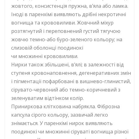
жовтого, консистенція пружна, в’яла або ламка.
Іноді в паренхімі виявляють дрібні некротичні
вогнища та крововиливи. Жовчний міхур
розтягнутий і переповнений густий тягучою
жовчю темно-або буро-зеленого кольору; на
слизовій оболонці поодинокі
чи множинні крововиливи.
Нирки також збільшені, в’ялі; в залежності від
ступеня кровонаповнення, дегенеративних змін
і пігментації пофарбовані в вишнево-глинистий,
сірувато-червоний або темно-коричневий з
зеленуватим відтінком колір.
Приниркова клітковина набрякла. Фіброзна
капсула сірого кольору, зазвичай легко
знімається. У паренхімі нирок виявляють
поодинокі чи множинні сіруваті вогнища різної