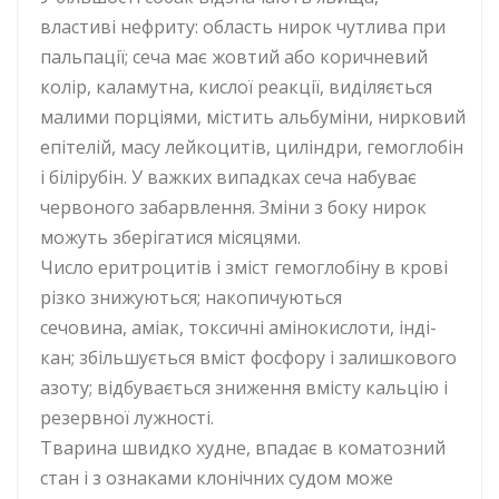
властиві нефриту: область нирок чутлива при
пальпації; сеча має жовтий або коричневий
колір, каламутна, кислої реакції, виділяється
малими порціями, містить альбуміни, нирковий
епітелій, масу лейкоцитів, циліндри, гемоглобін
і білірубін. У важких випадках сеча набуває
червоного забарвлення. Зміни з боку нирок
можуть зберігатися місяцями.
Число еритроцитів і зміст гемоглобіну в крові
різко знижуються; накопичуються
сечовина, аміак, токсичні амінокислоти, інді-
кан; збільшується вміст фосфору і залишкового
азоту; відбувається зниження вмісту кальцію і
резервної лужності.
Тварина швидко худне, впадає в коматозний
стан і з ознаками клонічних судом може