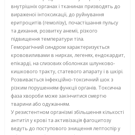
внутрішніх органах і тканинах призводять до
вираженої інтоксикації, до руйнування
еритроцитів (гемолізу), почастішання пульсу
та дихання, розвитку анемії, різкого
підвищення температури тіла.
Геморагічний синдром характеризується
крововиливами в нирках, легенях, ендокардит,
епікарді, на слизових оболонках шлунково-
кишкового тракту, статевого апарату і в шкірі.
Розвивається інфекційно-токсичний шок з
різким порушенням функції органів. Токсична
фаза хвороби може закінчитися смертю
тварини або одужанням.
У резистентном організмі збільшення кількості
антитіл у крові та активізація фагоцитозу
ведуть до поступового знищення лептоспір у