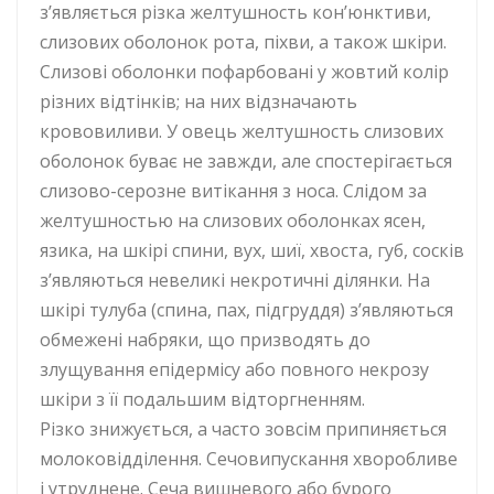
з’являється різка желтушность кон’юнктиви,
слизових оболонок рота, піхви, а також шкіри.
Слизові оболонки пофарбовані у жовтий колір
різних відтінків; на них відзначають
крововиливи. У овець желтушность слизових
оболонок буває не завжди, але спостерігається
слизово-серозне витікання з носа. Слідом за
желтушностью на слизових оболонках ясен,
язика, на шкірі спини, вух, шиї, хвоста, губ, сосків
з’являються невеликі некротичні ділянки. На
шкірі тулуба (спина, пах, підгруддя) з’являються
обмежені набряки, що призводять до
злущування епідермісу або повного некрозу
шкіри з її подальшим відторгненням.
Різко знижується, а часто зовсім припиняється
молоковідділення. Сечовипускання хворобливе
і утруднене. Сеча вишневого або бурого