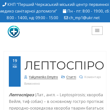
КНП “Перший Черкаський міський центр первинної
медико санітарної допомоги”
Пн - пт: 8:00 - 19:00, сб:
8:00 - 14:00, нд: 09:00 - 15:00
ch_mp1@ukr.net
КНП "Перший
Черкаський міський
19
ЛЕПТОСПІРО
КВІ
центр ПМСД"
Yakymenko Dmytro
Статті
Коментарі
до Лептоспіроз
Вимкнено
Лептоспіроз
(Лат., англ. – Leptospirosis; хвороба
Вейля, тиф собак) – в основному гостро протікає
природно-осередкова хвороба тварин багатьох