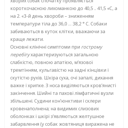
хворих собак спочатку проявляється
короткочасною лихоманкою до 40,5 .. 41,5 «С, а
на 2. «3-й день хвороби – зниженням
температури тіла до 36,0 … 38,2 ° С. Собаки
забиваються в куток клітки, вважаючи за
краще лежати.
Основні клінічні симптоми при
гострому
перебігу
характеризуються загальною
слабкістю, повною апатією, м’язової
тремтінням, кульгавістю на задні кінцівки і
скутістю рухів. Шкіра суха, очі запалі, дихання
важке і хрипке. З носа виділяються кров’янисті
закінчення. Шийні та пахові лімфатичні вузли
збільшені. Судини кон’юнктиви і склери
кровенаполнена; на видимих ​​слизових
оболонках і шкірі з’являються желтушное
забарвлення (у собак жовтяниця виражена не