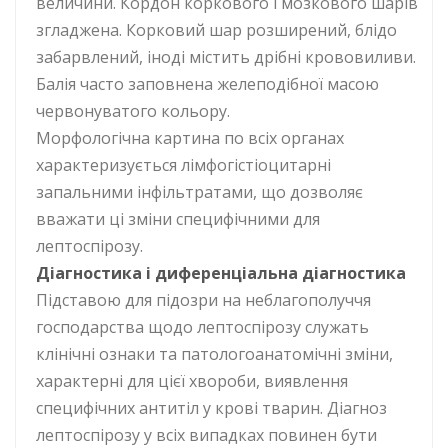
величини. Кордон коркового і мозкового шарів
згладжена. Корковий шар розширений, блідо
забарвлений, іноді містить дрібні крововиливи.
Балія часто заповнена желеподібної масою
червонуватого кольору.
Морфологічна картина по всіх органах
характеризується лімфогістіоцитарні
запальними інфільтратами, що дозволяє
вважати ці зміни специфічними для
лептоспірозу.
Діагностика і диференціальна діагностика
Підставою для підозри на неблагополуччя
господарства щодо лептоспірозу служать
клінічні ознаки та патологоанатомічні зміни,
характерні для цієї хвороби, виявлення
специфічних антитіл у крові тварин. Діагноз
лептоспірозу у всіх випадках повинен бути