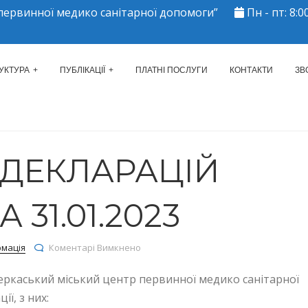
ервинної медико санітарної допомоги”
Пн - пт: 8:00
ЕРКАСЬКИЙ МІСЬКИЙ ЦЕНТР 
УКТУРА
ПУБЛІКАЦІЇ
ПЛАТНІ ПОСЛУГИ
КОНТАКТИ
ЗВ
 ДЕКЛАРАЦІЙ
31.01.2023
до КІЛЬКІСТЬ ДЕКЛАРАЦІЙ СТАНОМ НА 3
рмація
Коментарі Вимкнено
еркаський міський центр первинної медико санітарної
ї, з них: