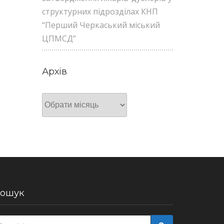
структурних підрозділах КНП
“Перший Черкаський міський
ЦПМСД”
Архів
Архів
ошук