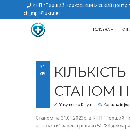
КНП “Перший Черкаський міський центр п
ch_mp1@ukr.net
м. Черкаси, вулиця Дахнівська, 34
КНП "ПЕРШИЙ Ч
ГОЛОВНА
СТР
31
КІЛЬКІСТЬ
СІЧ
СТАНОМ НА 
Yakymenko Dmytro
Корисна інфо
Станом на 31.01.2023р. в КНП “Перший Ч
допомоги” зареєстровано 50788 деклараці