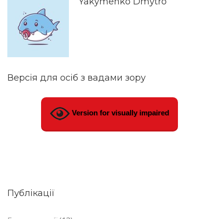
Yakymenko Dmytro
Версія для осіб з вадами зору
Version for visually impaired
Публікації