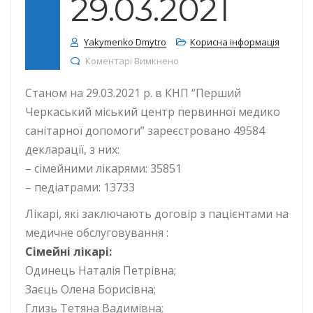
29.03.2021
Yakymenko Dmytro
Корисна інформація
до КІЛЬКІСТЬ ДЕКЛАРАЦІЙ СТАН
Коментарі Вимкнено
Станом на 29.03.2021 р. в КНП “Перший
Черкаський міський центр первинної медико
санітарної допомоги” зареєстровано 49584
декларації, з них:
– сімейними лікарями: 35851
– педіатрами: 13733
Лікарі, які заключають договір з пацієнтами на
медичне обслуговування :
Сімейні лікарі:
Одинець Наталія Петрівна;
Заєць Олена Борисівна;
Глизь Тетяна Вадимівна;