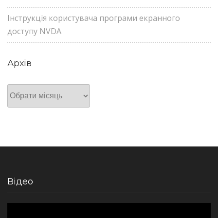
Інструкція користувача програми екранного
доступу NVDA
Архів
Архів
Відео