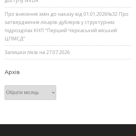
доступу NVDA
Про внесення змін до наказу від 01.01.2026№32 Про
затвердження лікарів-дублерів у структурних
підрозділах КНП “Перший Черкаський міський
ЦПМСД”
Залишки ліків на 27.07.2026
Архів
Архів