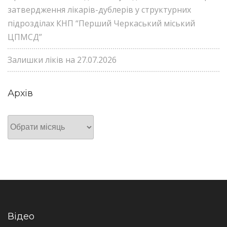
затвердження лікарів-дублерів у структурних
підрозділах КНП “Перший Черкаський міський
ЦПМСД”
Залишки ліків на 27.07.2026
Архів
Архів
Відео