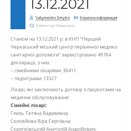
13.12.2021
Yakymenko Dmytro
Корисна інформація
до КІЛЬКІСТЬ ДЕКЛАРАЦІЙ СТА
Коментарі Вимкнено
Станом на 13.12.2021 р. в КНП “Перший
Черкаський міський центр первинної медико
санітарної допомоги” зареєстровано 49764
декларації, з них:
– сімейними лікарями: 36411
– педіатрами: 13327
Лікарі, які заключають договір з пацієнтами на
медичне обслуговування :
Сімейні лікарі:
Глизь Тетяна Вадимівна;
Соловйова Віра Сергіївна;
Скрипківський Анатолій Андрійович;