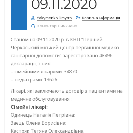
09.11.2020
Yakymenko Dmytro
Корисна інформація
до КІЛЬКІСТЬ ДЕКЛАРАЦІЙ СТА
Коментарі Вимкнено
Станом на 09.11.2020 р. в КНП “Перший
Черкаський міський центр первинної медико
санітарної допомоги” зареєстровано 48496
декларації, з них:
– сімейними лікарями: 34870
– педіатрами: 13626
Лікарі, які заключають договір з пацієнтами на
медичне обслуговування :
Сімейні лікарі:
Одинець Наталія Петрівна;
Заєць Олена Борисівна;
Каспряк Тетяна Олександрівна.