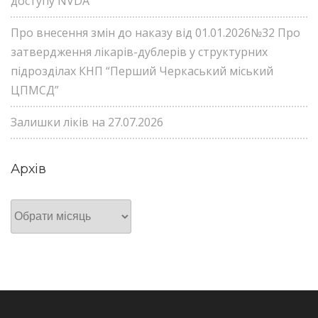
доступу NVDA
Про внесення змін до наказу від 01.01.2026№32 Про
затвердження лікарів-дублерів у структурних
підрозділах КНП “Перший Черкаський міський
ЦПМСД”
Залишки ліків на 27.07.2026
Архів
Архів