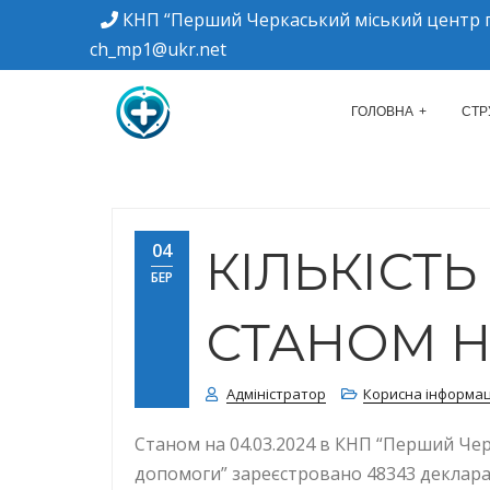
КНП “Перший Черкаський міський центр п
ch_mp1@ukr.net
м. Черкаси, вулиця Дахнівська, 34
КНП "ПЕРШИЙ Ч
ГОЛОВНА
СТР
04
КІЛЬКІСТ
БЕР
СТАНОМ НА
Адміністратор
Корисна інформац
Станом на 04.03.2024 в КНП “Перший Че
допомоги” зареєстровано 48343 деклараці