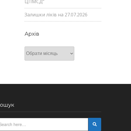
ЦПМСД”
Залишки ліків на 27.07.2026
Архів
Архів
ошук