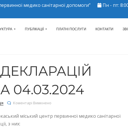
ервинної медико санітарної допомоги”
Пн - пт: 8:00
ЕРКАСЬКИЙ МІСЬКИЙ ЦЕНТР 
УКТУРА
ПУБЛІКАЦІЇ
ПЛАТНІ ПОСЛУГИ
КОНТАКТИ
ЗВ
Ь ДЕКЛАРАЦІЙ
 04.03.2024
до КІЛЬКІСТЬ ДЕКЛАРАЦІЙ СТАНОМ НА 04.03
ія
Коментарі Вимкнено
ркаський міський центр первинної медико санітарної
ї, з них: