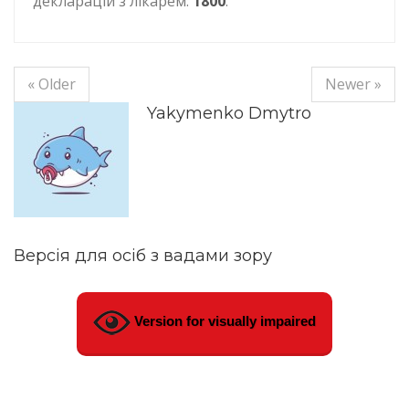
декларацій з лікарем:
1800
.
« Older
Newer »
Yakymenko Dmytro
Версія для осіб з вадами зору
Version for visually impaired