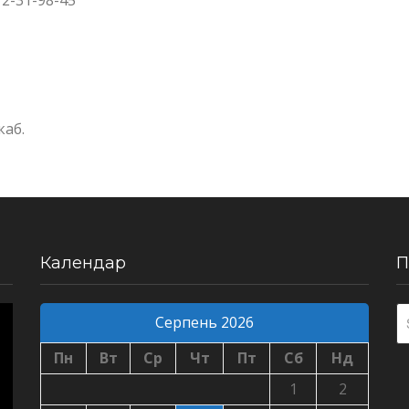
72-31-98-45
каб.
Календар
П
Серпень 2026
Пн
Вт
Ср
Чт
Пт
Сб
Нд
1
2