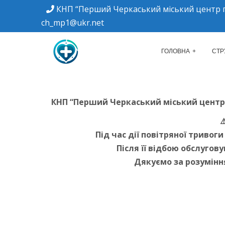
КНП “Перший Черкаський міський центр п
ch_mp1@ukr.net
м. Черкаси, вулиця Дахнівська, 34
КНП "ПЕРШИЙ Ч
ГОЛОВНА
СТР
КНП “Перший Черкаський міський центр
⚠
Під час дії повітряної триво
Після її відбою обслуго
Дякуємо за розумінн