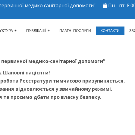
ервинної медико санітарної допомоги”
Пн - пт: 8:00
ЕРКАСЬКИЙ МІСЬКИЙ ЦЕНТР 
УКТУРА
ПУБЛІКАЦІЇ
ПЛАТНІ ПОСЛУГИ
КОНТАКТИ
ЗВ
 первинної медико-санітарної допомоги”
️ Шановні пацієнти!
ги робота Реєстратури тимчасово призупиняється.
вування відновлюється у звичайному режимі.
я та просимо дбати про власну безпеку.