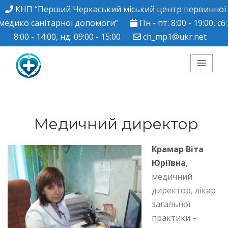
КНП “Перший Черкаський міський центр первинної
медико санітарної допомоги”
Пн - пт: 8:00 - 19:00, сб:
8:00 - 14:00, нд: 09:00 - 15:00
ch_mp1@ukr.net
КНП "Перший
Черкаський міський
Медичний директор
центр ПМСД"
Крамар Віта
Юріївна
,
медичний
директор, лікар
загальної
практики –