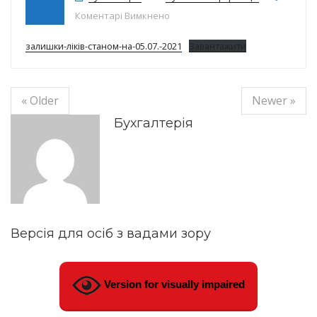
до Залишки станом на 05.07.21
Коментарі Вимкнено
залишки-ліків-станом-на-05.07.-2021
Завантажити
« Older
Newer »
Бухгалтерія
Версія для осіб з вадами зору
Version for visually impaired