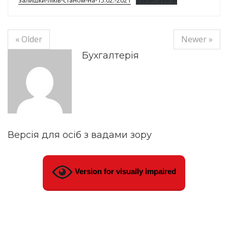
залишки-ліків-станом-на-15.02.-2021
Завантажити
« Older
Newer »
Бухгалтерія
Версія для осіб з вадами зору
Version for visually impaired