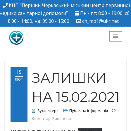
КНП “Перший Черкаський міський центр первинної
медико санітарної допомоги”
Пн - пт: 8:00 - 19:00, сб:
8:00 - 14:00, нд: 09:00 - 15:00
ch_mp1@ukr.net
КНП "Перший
Черкаський міський
15
ЗАЛИШКИ
ЛЮТ
центр ПМСД"
НА 15.02.2021
Бухгалтерія
Публічна інформація
до Залишки на 15.02.2021
Коментарі Вимкнено