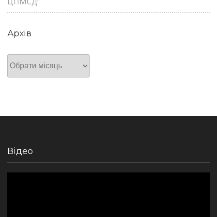
ЦПМСД”
Архів
Архів
Відео