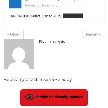
до Залишки ліків на05.05.2025р.
Коментарі Вимкнено
залишки ліків станом на 05.05. 2025
Завантажити
« Older
Newer »
Бухгалтерія
Версія для осіб з вадами зору
Version for visually impaired