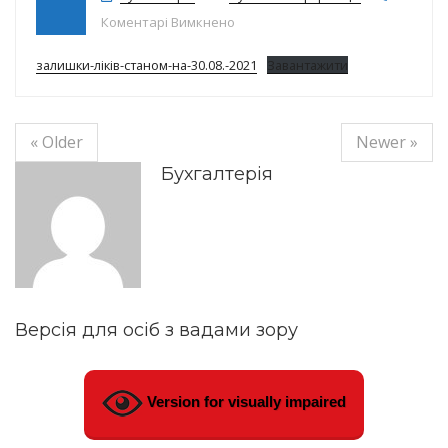
до Залишки ліків на 30.08.2021
Коментарі Вимкнено
залишки-ліків-станом-на-30.08.-2021
Завантажити
« Older
Newer »
Бухгалтерія
Версія для осіб з вадами зору
Version for visually impaired