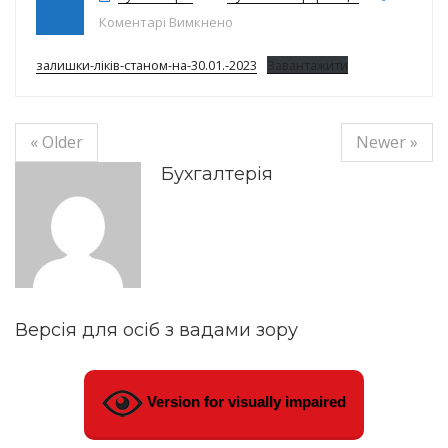
до Залишки ліків на 30.01.2023р.
Коментарі Вимкнено
залишки-ліків-станом-на-30.01.-2023
Завантажити
« Older
Newer »
Бухгалтерія
Версія для осіб з вадами зору
Version for visually impaired