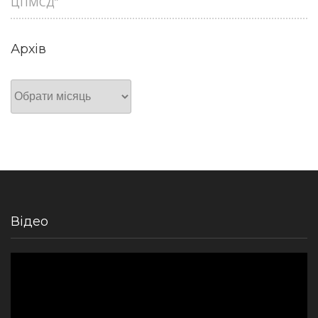
ЦПМСД”
Архів
Архів
Відео