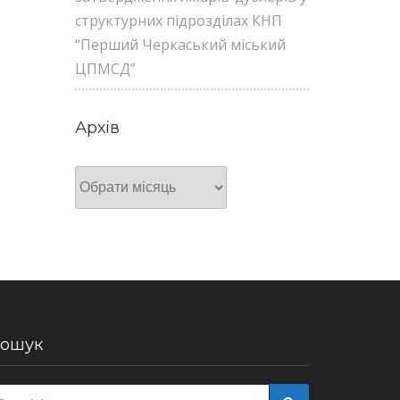
структурних підрозділах КНП
“Перший Черкаський міський
ЦПМСД”
Архів
Архів
ошук