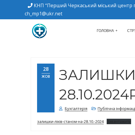
КНП “Перший Черкаський міський центр п
ch_mp1@ukr.net
м. Черкаси, вулиця Дахнівська, 34
КНП "ПЕРШИЙ Ч
ГОЛОВНА
СТР
28
ЗАЛИШКИ 
ЖОВ
28.10.2024Р
Бухгалтерія
Публічна інформац
залишки-ліків-станом-на-28.10.-2024
Завантажити