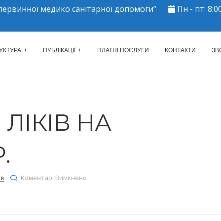
ервинної медико санітарної допомоги”
Пн - пт: 8:00
ЕРКАСЬКИЙ МІСЬКИЙ ЦЕНТР 
УКТУРА
ПУБЛІКАЦІЇ
ПЛАТНІ ПОСЛУГИ
КОНТАКТИ
ЗВ
ЛІКІВ НА
.
до Залишки ліків на 28.10.2024р.
ія
Коментарі Вимкнено