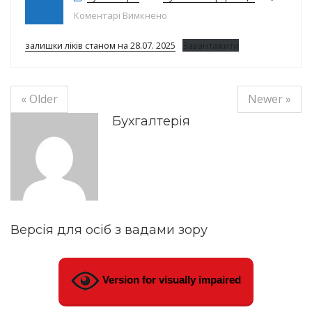
до Залишки ліків на 28.07.2025р.
Коментарі Вимкнено
залишки ліків станом на 28.07. 2025
Завантажити
« Older
Newer »
Бухгалтерія
Версія для осіб з вадами зору
Version for visually impaired