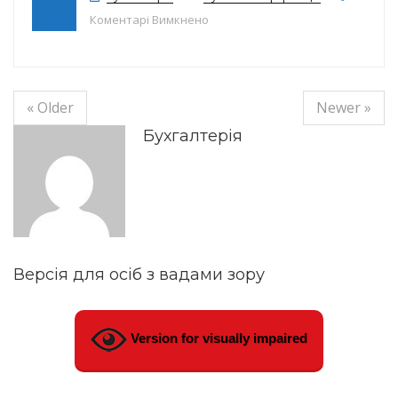
до Залишки ліків на 27.08.19
Коментарі Вимкнено
« Older
Newer »
Бухгалтерія
Версія для осіб з вадами зору
Version for visually impaired