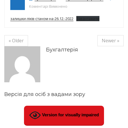
до Залишки ліків на 26.12.2022
Коментарі Вимкнено
залишки-ліків-станом-на-26.12.-2022
Завантажити
« Older
Newer »
Бухгалтерія
Версія для осіб з вадами зору
Version for visually impaired