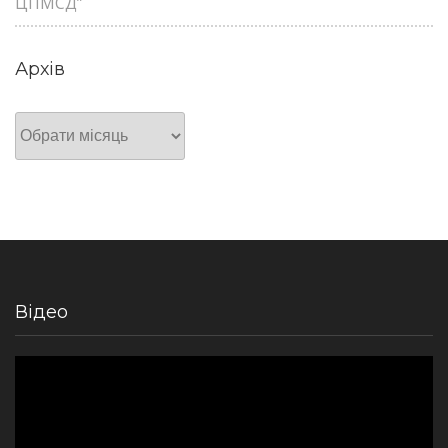
ЦПМСД”
Архів
Архів
Відео