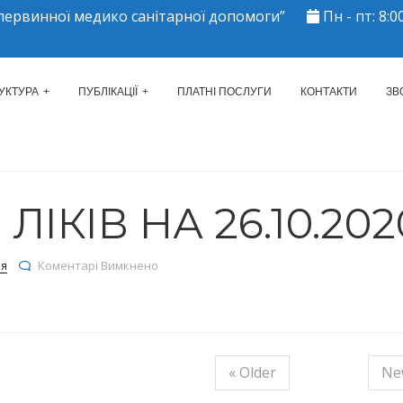
ервинної медико санітарної допомоги”
Пн - пт: 8:00
ЕРКАСЬКИЙ МІСЬКИЙ ЦЕНТР 
УКТУРА
ПУБЛІКАЦІЇ
ПЛАТНІ ПОСЛУГИ
КОНТАКТИ
ЗВ
ІКІВ НА 26.10.202
до Залишки ліків на 26.10.2020
ія
Коментарі Вимкнено
« Older
Ne