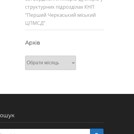
структурних підрозділах КНП
“Перший Черкаський міський
ЦПМСД”
Архів
Архів
ошук