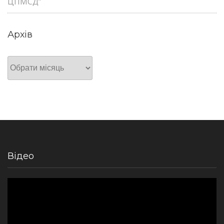
ЦПМСД”
Архів
Архів
Відео