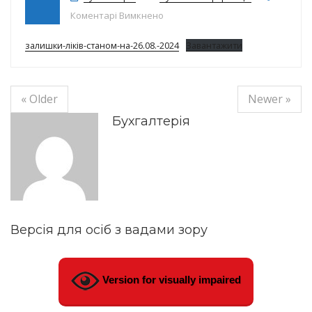
до Залишки ліків на 26.08.2024р.
Коментарі Вимкнено
залишки-ліків-станом-на-26.08.-2024
Завантажити
« Older
Newer »
Бухгалтерія
Версія для осіб з вадами зору
Version for visually impaired