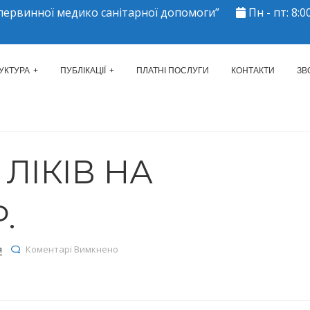
ервинної медико санітарної допомоги”
Пн - пт: 8:00
ЕРКАСЬКИЙ МІСЬКИЙ ЦЕНТР 
УКТУРА
ПУБЛІКАЦІЇ
ПЛАТНІ ПОСЛУГИ
КОНТАКТИ
ЗВ
ЛІКІВ НА
.
до Залишки ліків на 26.05.2025р.
я
Коментарі Вимкнено