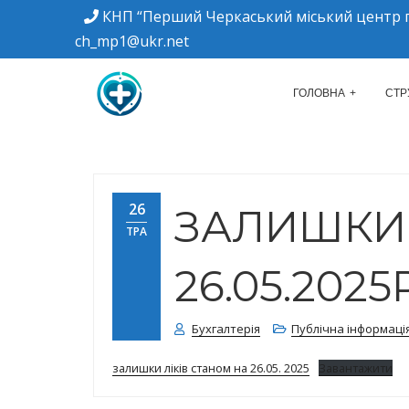
КНП “Перший Черкаський міський центр п
ch_mp1@ukr.net
м. Черкаси, вулиця Дахнівська, 34
КНП "ПЕРШИЙ Ч
ГОЛОВНА
СТР
26
ЗАЛИШКИ 
ТРА
26.05.2025Р
Бухгалтерія
Публічна інформаці
залишки ліків станом на 26.05. 2025
Завантажити