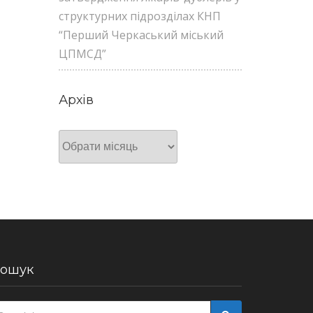
структурних підрозділах КНП
“Перший Черкаський міський
ЦПМСД”
Архів
Архів
ошук