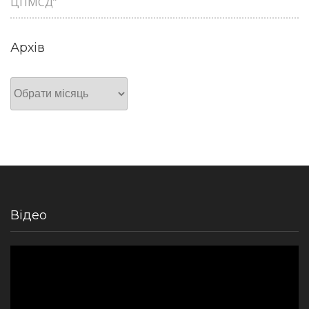
ЦПМСД”
Архів
Архів
Відео