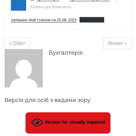
до Залишки ліків на 25.08.25р.
Коментарі Вимкнено
залишки ліків станом на 25.08. 2025
Завантажити
« Older
Newer »
Бухгалтерія
Версія для осіб з вадами зору
Version for visually impaired