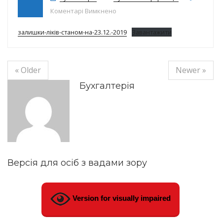
до Залишки ліків на 23.12.19
Коментарі Вимкнено
залишки-ліків-станом-на-23.12.-2019
Завантажити
« Older
Newer »
Бухгалтерія
Версія для осіб з вадами зору
Version for visually impaired