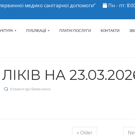
ервинної медико санітарної допомоги”
Пн - пт: 8:00
ЕРКАСЬКИЙ МІСЬКИЙ ЦЕНТР 
УКТУРА
ПУБЛІКАЦІЇ
ПЛАТНІ ПОСЛУГИ
КОНТАКТИ
ЗВ
ІКІВ НА 23.03.202
до Залишки ліків на 23.03.2026
Коментарі Вимкнено
« Older
Ne