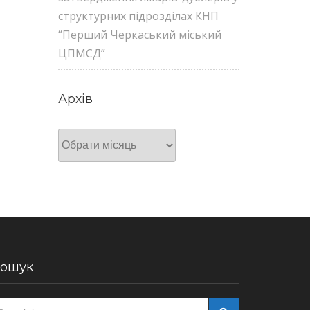
структурних підрозділах КНП
“Перший Черкаський міський
ЦПМСД”
Архів
Архів
ошук