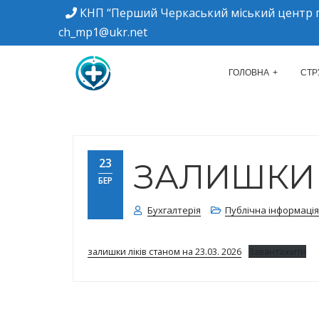
КНП “Перший Черкаський міський центр п
ch_mp1@ukr.net
м. Черкаси, вулиця Дахнівська, 34
КНП "ПЕРШИЙ Ч
ГОЛОВНА
СТР
23
ЗАЛИШКИ Л
БЕР
Бухгалтерія
Публічна інформація
залишки ліків станом на 23.03. 2026
Завантажити