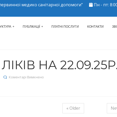
ервинної медико санітарної допомоги”
Пн - пт: 8:00
ЕРКАСЬКИЙ МІСЬКИЙ ЦЕНТР 
УКТУРА
ПУБЛІКАЦІЇ
ПЛАТНІ ПОСЛУГИ
КОНТАКТИ
ЗВ
ІКІВ НА 22.09.25Р
до Залишки ліків на 22.09.25р.
Коментарі Вимкнено
« Older
Ne