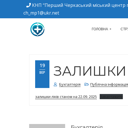
КНП “Перший Черкаський міський центр п
ch_mp1@ukr.net
м. Черкаси, вулиця Дахнівська, 34
КНП "ПЕРШИЙ Ч
ГОЛОВНА
СТР
19
ЗАЛИШКИ Л
ВЕР
Бухгалтерія
Публічна інформація
залишки ліків станом на 22.09. 2025
Завантажити
Бухгалтерія