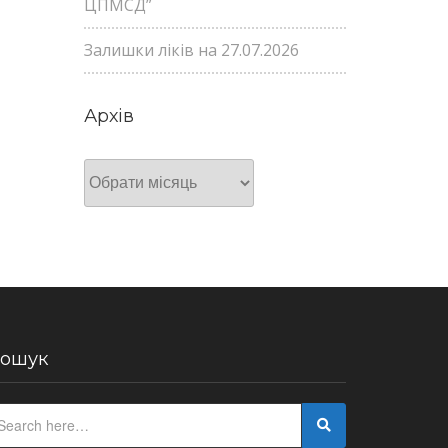
ЦПМСД”
Залишки ліків на 27.07.2026
Архів
Архів
ошук