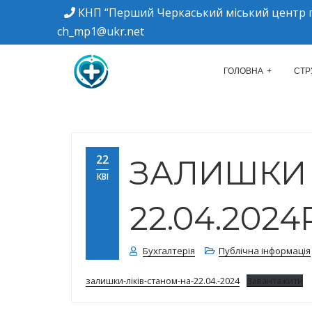
КНП “Перший Черкаський міський центр п
ch_mp1@ukr.net
м. Черкаси, вулиця Дахнівська, 34
КНП "ПЕРШИЙ Ч
ГОЛОВНА
СТР
22
ЗАЛИШКИ 
КВІ
22.04.2024
Бухгалтерія
Публічна інформація
залишки-ліків-станом-на-22.04.-2024
Завантажити