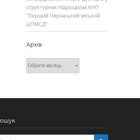
структурних підрозділах КНП
“Перший Черкаський міський
ЦПМСД”
Архів
Архів
ошук