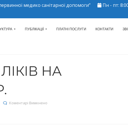
ервинної медико санітарної допомоги”
Пн - пт: 8:00
ЕРКАСЬКИЙ МІСЬКИЙ ЦЕНТР 
УКТУРА
ПУБЛІКАЦІЇ
ПЛАТНІ ПОСЛУГИ
КОНТАКТИ
ЗВ
ЛІКІВ НА
Р.
до Залишки ліків на 22.04.2024р.
Коментарі Вимкнено