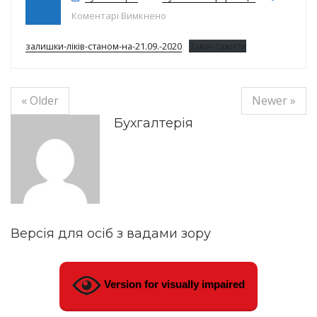
до залишки ліків на 21.09.2020
Коментарі Вимкнено
залишки-ліків-станом-на-21.09.-2020
Завантажити
« Older
Newer »
Бухгалтерія
Версія для осіб з вадами зору
Version for visually impaired