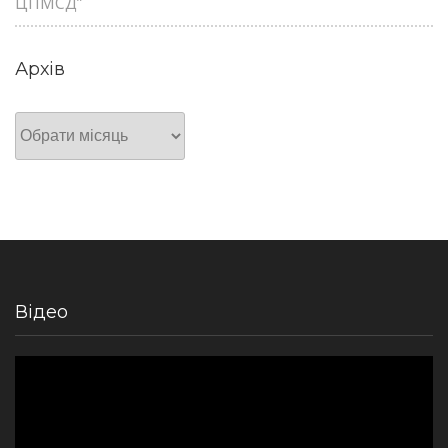
ЦПМСД”
Архів
Архів
Відео