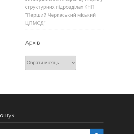
структурних підрозділах КНП
“Перший Черкаський міський
ЦПМСД”
Архів
Архів
ошук