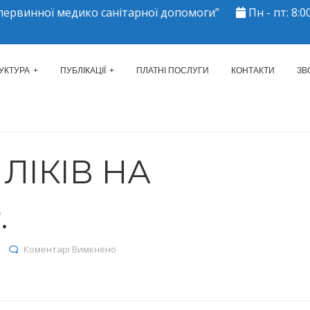
ервинної медико санітарної допомоги”
Пн - пт: 8:00
ЕРКАСЬКИЙ МІСЬКИЙ ЦЕНТР 
УКТУРА
ПУБЛІКАЦІЇ
ПЛАТНІ ПОСЛУГИ
КОНТАКТИ
ЗВ
ЛІКІВ НА
.
до Залишки ліків на 21.08.2023р.
Коментарі Вимкнено