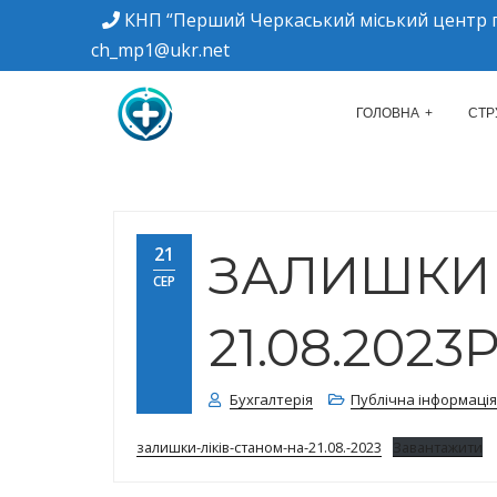
КНП “Перший Черкаський міський центр п
ch_mp1@ukr.net
м. Черкаси, вулиця Дахнівська, 34
КНП "ПЕРШИЙ Ч
ГОЛОВНА
СТР
21
ЗАЛИШКИ 
СЕР
21.08.2023Р
Бухгалтерія
Публічна інформація
залишки-ліків-станом-на-21.08.-2023
Завантажити