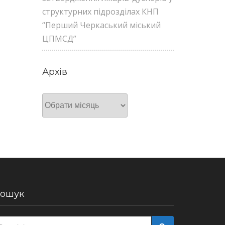
структурних підрозділах КНП
“Перший Черкаський міський
ЦПМСД”
Архів
Архів
ошук