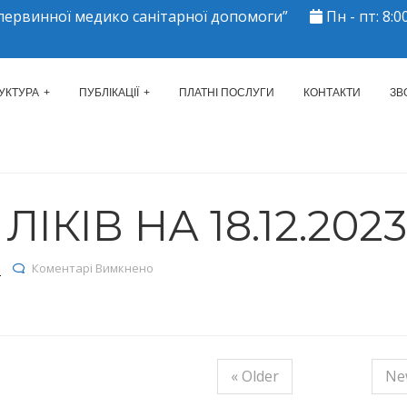
ервинної медико санітарної допомоги”
Пн - пт: 8:00
ЕРКАСЬКИЙ МІСЬКИЙ ЦЕНТР 
УКТУРА
ПУБЛІКАЦІЇ
ПЛАТНІ ПОСЛУГИ
КОНТАКТИ
ЗВ
КІВ НА 18.12.2023
до Залишки ліків на 18.12.2023р.
я
Коментарі Вимкнено
« Older
Ne