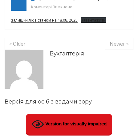
до Залишки ліків на 18.08.2025р.
Коментарі Вимкнено
залишки ліків станом на 18.08. 2025
Завантажити
« Older
Newer »
Бухгалтерія
Версія для осіб з вадами зору
Version for visually impaired