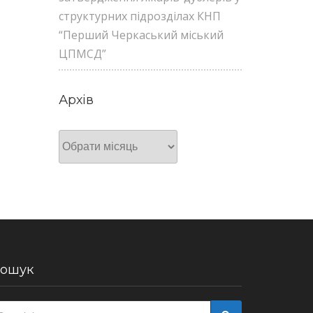
структурних підрозділах КНП
“Перший Черкаський міський
ЦПМСД”
Архів
Архів
ошук