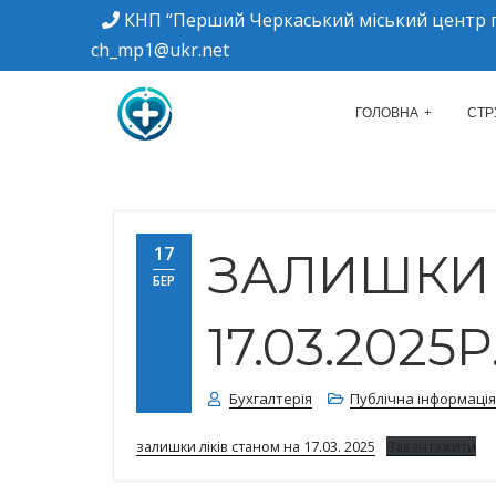
КНП “Перший Черкаський міський центр п
ch_mp1@ukr.net
м. Черкаси, вулиця Дахнівська, 34
КНП "ПЕРШИЙ Ч
ГОЛОВНА
СТР
17
ЗАЛИШКИ 
БЕР
17.03.2025Р
Бухгалтерія
Публічна інформація
залишки ліків станом на 17.03. 2025
Завантажити