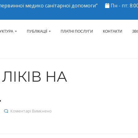
ервинної медико санітарної допомоги”
Пн - пт: 8:00
ЕРКАСЬКИЙ МІСЬКИЙ ЦЕНТР 
УКТУРА
ПУБЛІКАЦІЇ
ПЛАТНІ ПОСЛУГИ
КОНТАКТИ
ЗВ
ЛІКІВ НА
.
до Залишки ліків на 17.03.2025р.
Коментарі Вимкнено