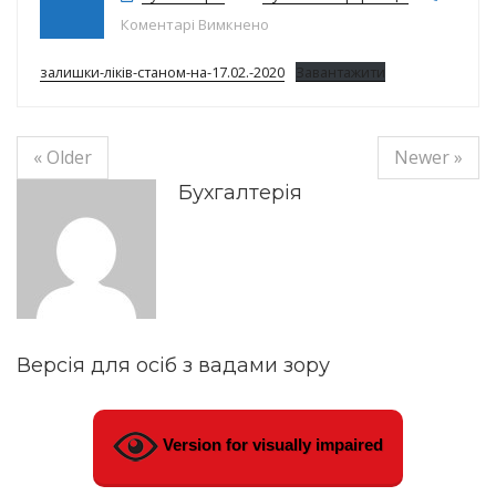
до Залишки ліків на 17.02.2020
Коментарі Вимкнено
залишки-ліків-станом-на-17.02.-2020
Завантажити
« Older
Newer »
Бухгалтерія
Версія для осіб з вадами зору
Version for visually impaired