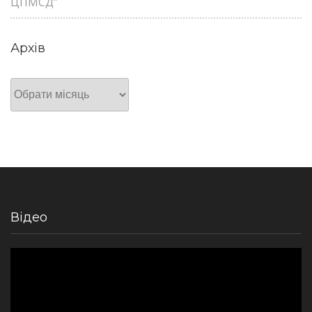
ЦПМСД”
Архів
Архів
Відео