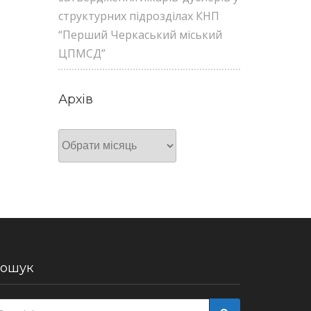
структурних підрозділах КНП
“Перший Черкаський міський
ЦПМСД”
Архів
Архів
ошук