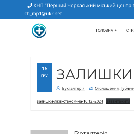
КНП “Перший Черкаський міський центр п
ch_mp1@ukr.net
м. Черкаси, вулиця Дахнівська, 34
КНП "ПЕРШИЙ Ч
ГОЛОВНА
СТР
16
ЗАЛИШКИ ЛІ
ГРУ
Бухгалтерія
Оголошення
,
Публіч
залишки-ліків-станом-на-16.12.-2024
Завантажити
Бухгалтерія