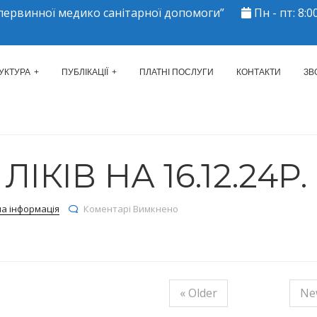
ервинної медико санітарної допомоги”
Пн - пт: 8:00
ЕРКАСЬКИЙ МІСЬКИЙ ЦЕНТР 
УКТУРА
ПУБЛІКАЦІЇ
ПЛАТНІ ПОСЛУГИ
КОНТАКТИ
ЗВ
КІВ НА 16.12.24Р.
до Залишки ліків на 16.12.24р.
на інформація
Коментарі Вимкнено
« Older
Ne