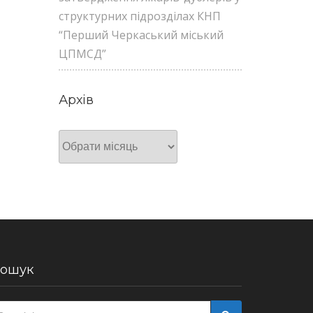
структурних підрозділах КНП
“Перший Черкаський міський
ЦПМСД”
Архів
Архів
ошук