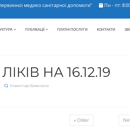
ервинної медико санітарної допомоги”
Пн - пт: 8:00
ЕРКАСЬКИЙ МІСЬКИЙ ЦЕНТР 
УКТУРА
ПУБЛІКАЦІЇ
ПЛАТНІ ПОСЛУГИ
КОНТАКТИ
ЗВ
КІВ НА 16.12.19
до Залишки ліків на 16.12.19
я
Коментарі Вимкнено
« Older
Ne