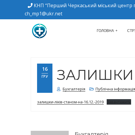
КНП “Перший Черкаський міський центр п
ch_mp1@ukr.net
м. Черкаси, вулиця Дахнівська, 34
КНП "ПЕРШИЙ Ч
ГОЛОВНА
СТР
16
ЗАЛИШКИ ЛІ
ГРУ
Бухгалтерія
Публічна інформаці
залишки-ліків-станом-на-16.12.-2019
Завантажити
Бухгалтерія