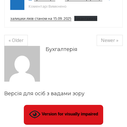
до Залишки ліків на 15.09.25р.
Коментарі Вимкнено
залишки ліків станом на 15.09. 2025
Завантажити
« Older
Newer »
Бухгалтерія
Версія для осіб з вадами зору
Version for visually impaired