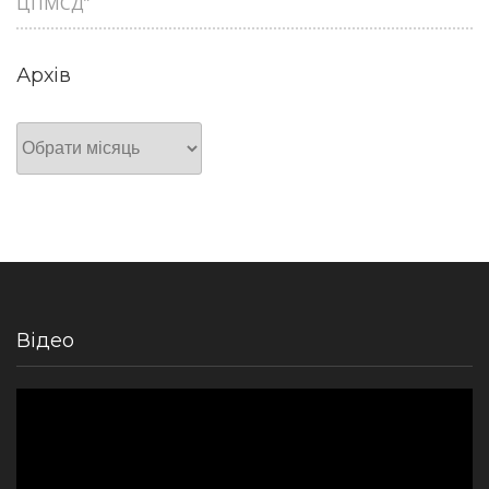
ЦПМСД”
Архів
Архів
Відео