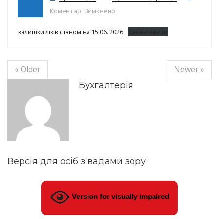
до Залишки ліків на 15.06.26р.
Коментарі Вимкнено
залишки ліків станом на 15.06. 2026
Завантажити
« Older
Newer »
Бухгалтерія
Версія для осіб з вадами зору
Version for visually impaired