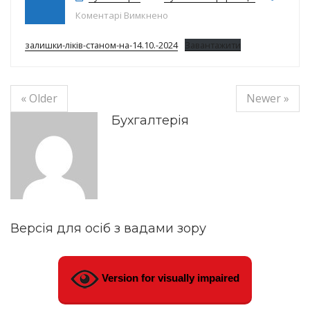
до Залишки ліків на 14.10.2024р.
Коментарі Вимкнено
залишки-ліків-станом-на-14.10.-2024
Завантажити
« Older
Newer »
Бухгалтерія
Версія для осіб з вадами зору
Version for visually impaired