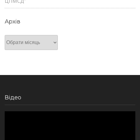
ЦПМСД”
Архів
Архів
Відео