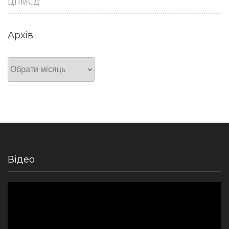
ЦПМСД”
Архів
Архів
Відео