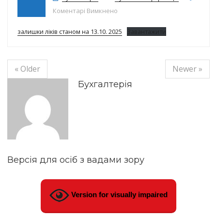
до Залишки ліків на 13.10.25р.
Коментарі Вимкнено
залишки ліків станом на 13.10. 2025
Завантажити
« Older
Newer »
Бухгалтерія
Версія для осіб з вадами зору
Version for visually impaired