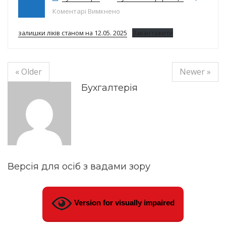
до Залишки ліків на 12.05.2025р.
Коментарі Вимкнено
залишки ліків станом на 12.05. 2025
Завантажити
« Older
Newer »
Бухгалтерія
Версія для осіб з вадами зору
Version for visually impaired