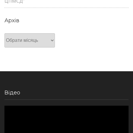
ЦПМСД”
Архів
Архів
Відео