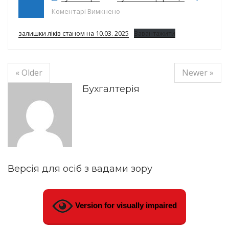
до Залишки ліків на 10.03.2025р.
Коментарі Вимкнено
залишки ліків станом на 10.03. 2025
Завантажити
« Older
Newer »
Бухгалтерія
Версія для осіб з вадами зору
Version for visually impaired