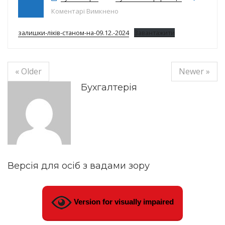
до Залишки ліків на 09.12.24р.
Коментарі Вимкнено
залишки-ліків-станом-на-09.12.-2024
Завантажити
« Older
Newer »
Бухгалтерія
Версія для осіб з вадами зору
Version for visually impaired