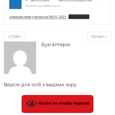
до Залишки ліків на 09.01.2023
Коментарі Вимкнено
залишки-ліків-станом-на-09.01.-2023
Завантажити
« Older
Newer »
Бухгалтерія
Версія для осіб з вадами зору
Version for visually impaired