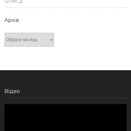
ЦПМСД”
Архів
Архів
Відео