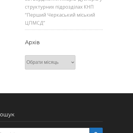
структурних підрозділах КНП
“Перший Черкаський міський
ЦПМСД”
Архів
Архів
ошук