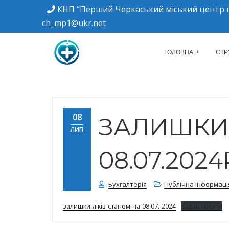
КНП “Перший Черкаський міський центр п
ch_mp1@ukr.net
м. Черкаси, вулиця Дахнівська, 34
КНП "ПЕРШИЙ Ч
ГОЛОВНА
СТР
08
ЗАЛИШКИ 
ЛИП
08.07.2024
Бухгалтерія
Публічна інформаці
залишки-ліків-станом-на-08.07.-2024
Завантажити