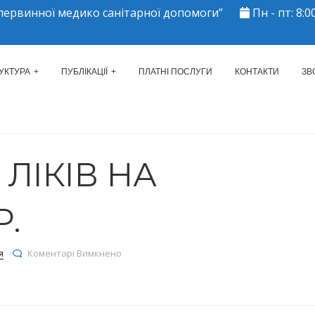
ервинної медико санітарної допомоги”
Пн - пт: 8:00
ЕРКАСЬКИЙ МІСЬКИЙ ЦЕНТР 
УКТУРА
ПУБЛІКАЦІЇ
ПЛАТНІ ПОСЛУГИ
КОНТАКТИ
ЗВ
ЛІКІВ НА
Р.
до Залишки ліків на 08.07.2024р.
я
Коментарі Вимкнено